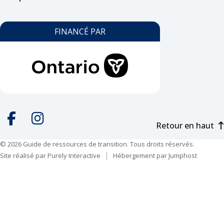
FINANCÉ PAR
Retour en haut
Social
media
© 2026 Guide de ressources de transition. Tous droits réservés.
Facebook
Instagram
Site réalisé par
Purely Interactive
Hébergement par
Jumphost