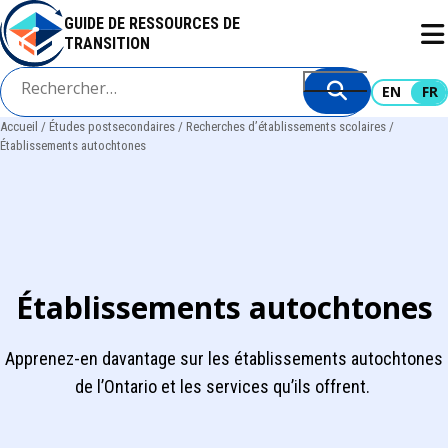
Aller
GUIDE DE RESSOURCES DE
au
TRANSITION
contenu
principal
EN
FR
Accueil
Études postsecondaires
Recherches d’établissements scolaires
Fil
Établissements autochtones
d'Ariane
Établissements autochtones
Apprenez-en davantage sur les établissements autochtones
de l’Ontario et les services qu’ils offrent.