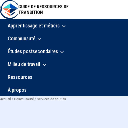
Aller
GUIDE DE RESSOURCES DE
au
TRANSITION
contenu
principal
Apprentissage et métiers
Main
Communauté
navigation
Études postsecondaires
Milieu de travail
Ressources
À propos
Accueil
Communauté
Services de soutien
Fil
d'Ariane