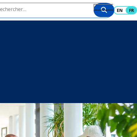
EN
FR