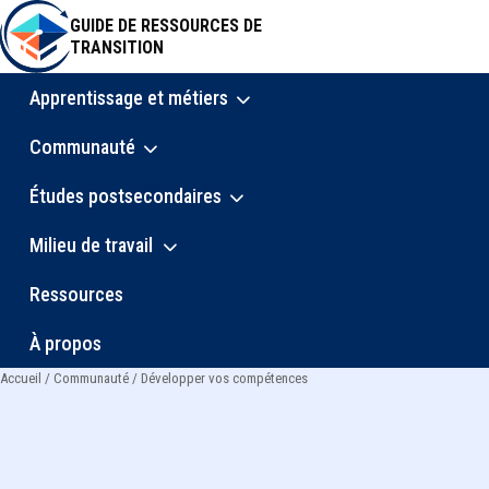
Aller
GUIDE DE RESSOURCES DE
au
TRANSITION
contenu
principal
Apprentissage et métiers
Main
Communauté
navigation
Études postsecondaires
Milieu de travail
Ressources
À propos
Accueil
Communauté
Développer vos compétences
Fil
d'Ariane