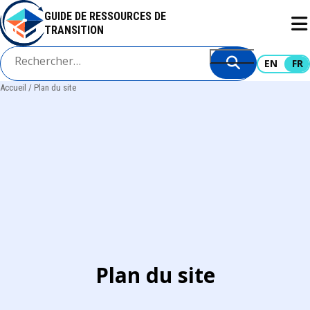
Aller
GUIDE DE RESSOURCES DE
au
TRANSITION
contenu
principal
EN
FR
Accueil
Plan du site
Fil
d'Ariane
Plan du site