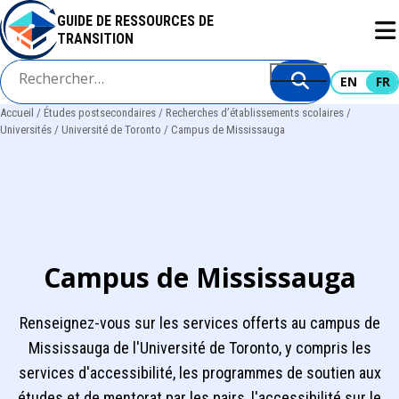
Aller
GUIDE DE RESSOURCES DE
au
TRANSITION
contenu
principal
EN
FR
Accueil
Études postsecondaires
Recherches d’établissements scolaires
Fil
Universités
Université de Toronto
Campus de Mississauga
d'Ariane
Campus de Mississauga
Renseignez-vous sur les services offerts au campus de
Mississauga de l'Université de Toronto, y compris les
services d'accessibilité, les programmes de soutien aux
études et de mentorat par les pairs, l'accessibilité sur le