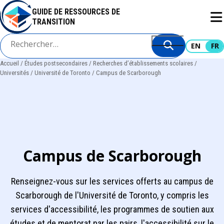
Aller
GUIDE DE RESSOURCES DE
au
TRANSITION
contenu
principal
EN
FR
Accueil
Études postsecondaires
Recherches d’établissements scolaires
Fil
Universités
Université de Toronto
Campus de Scarborough
d'Ariane
Campus de Scarborough
Renseignez-vous sur les services offerts au campus de
Scarborough de l'Université de Toronto, y compris les
services d'accessibilité, les programmes de soutien aux
études et de mentorat par les pairs, l'accessibilité sur le